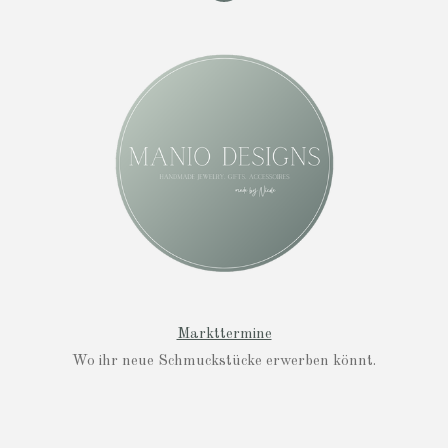
n
s
t
a
g
r
a
m
Markttermine
Wo ihr neue Schmuckstücke erwerben könnt.