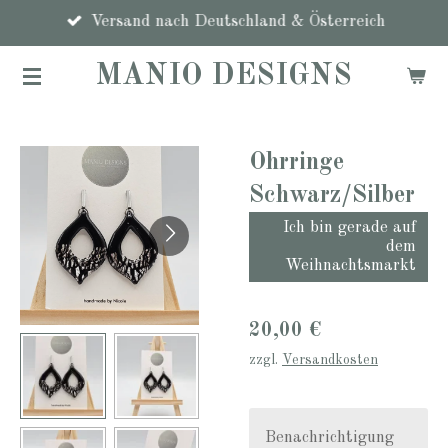
Zum
Versand nach Deutschland & Österreich
Hauptinhalt
MANIO DESIGNS
springen
Ohrringe
Schwarz/Silber
Ich bin gerade auf
dem
Weihnachtsmarkt
20,00 €
zzgl.
Versandkosten
Benachrichtigung