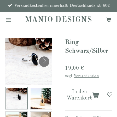
Zum
Versandkostenfrei innerhalb Deutschlands ab 60€
Hauptinhalt
MANIO DESIGNS
springen
Ring
Schwarz/Silber
19,00 €
zzgl.
Versandkosten
In den
Warenkorb