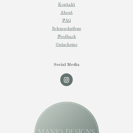
Kontakt
About
FAQ
Schmuckpflege
Feedback
Gutscheine
Social Media
I
n
s
t
a
g
r
a
m