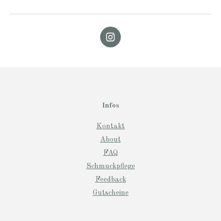
I
n
s
t
a
g
r
Infos
a
m
Kontakt
About
FAQ
Schmuckpflege
Feedback
Gutscheine