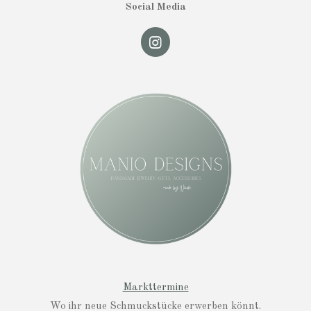
Social Media
I
n
s
t
a
g
r
a
m
Markttermine
Wo ihr neue Schmuckstücke erwerben könnt.