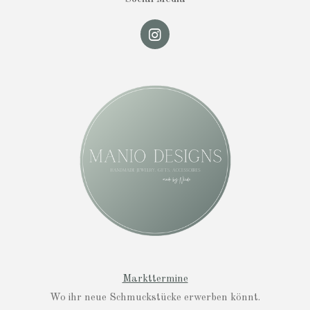
I
n
s
t
a
g
r
a
m
Markttermine
Wo ihr neue Schmuckstücke erwerben könnt.