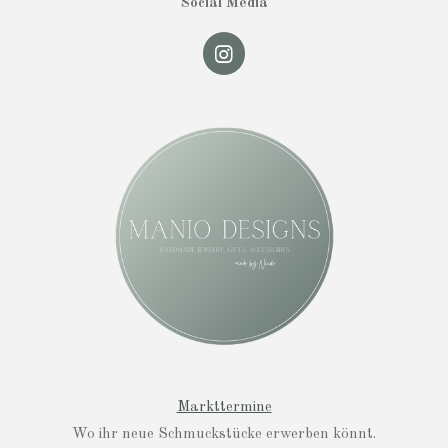
Social Media
I
n
s
t
a
g
r
a
m
Markttermine
Wo ihr neue Schmuckstücke erwerben könnt.