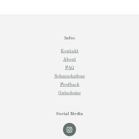
Infos
Kontakt
About
FAQ
Schmuckpflege
Feedback
Gutscheine
Social Media
I
n