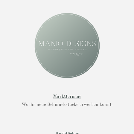
s
t
a
g
r
a
m
Markttermine
Wo ihr neue Schmuckstücke erwerben könnt.
Rechtliches