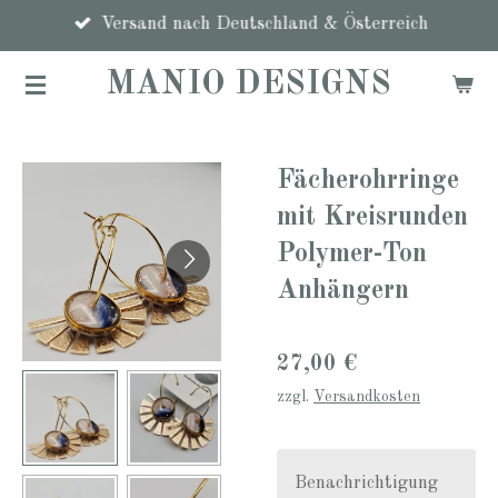
Zum
Versand nach Deutschland & Österreich
Hauptinhalt
MANIO DESIGNS
springen
Fächerohrringe
mit Kreisrunden
Polymer-Ton
Anhängern
27,00 €
zzgl.
Versandkosten
Benachrichtigung