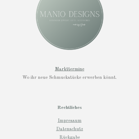
a
m
Markttermine
Wo ihr neue Schmuckstücke erwerben könnt.
Rechtliches
Impressum
Datenschutz
Rückgabe