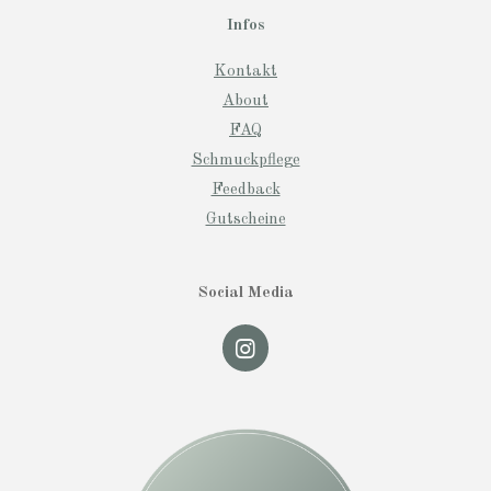
Infos
Kontakt
About
FAQ
Schmuckpflege
Feedback
Gutscheine
Social Media
I
n
s
t
a
g
r