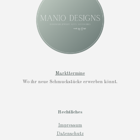
r
a
m
Markttermine
Wo ihr neue Schmuckstücke erwerben könnt.
Rechtliches
Impressum
Datenschutz