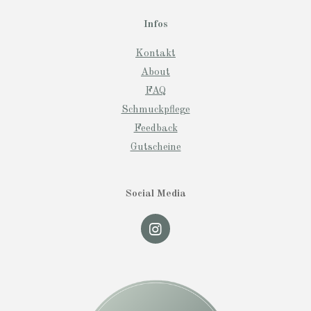
Infos
Kontakt
About
FAQ
Schmuckpflege
Feedback
Gutscheine
Social Media
I
n
s
t
a
g