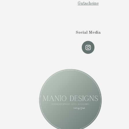
Gutscheine
Social Media
I
n
s
t
a
g
r
a
m