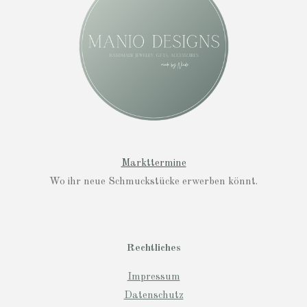
r
a
m
Markttermine
Wo ihr neue Schmuckstücke erwerben könnt.
Rechtliches
Impressum
Datenschutz