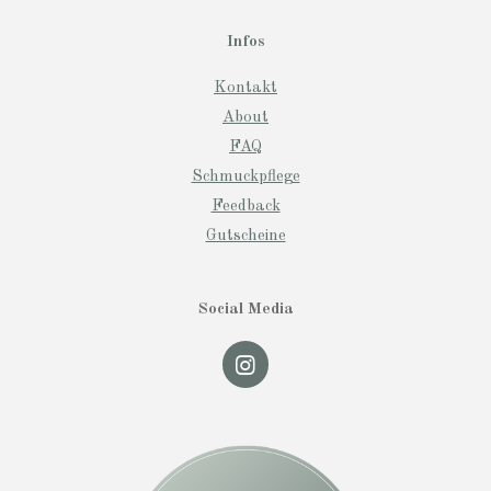
Infos
Kontakt
About
FAQ
Schmuckpflege
Feedback
Gutscheine
Social Media
I
n
s
t
a
g