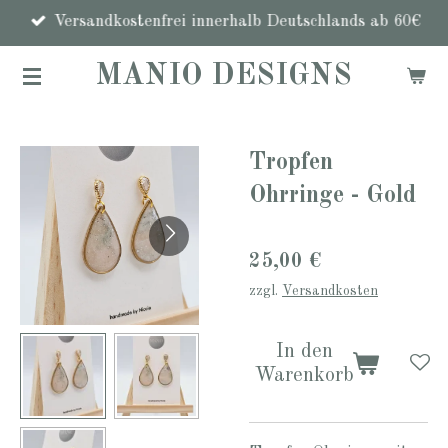
Zum
Versandkostenfrei innerhalb Deutschlands ab 60€
Hauptinhalt
MANIO DESIGNS
springen
Tropfen
Ohrringe - Gold
25,00 €
zzgl.
Versandkosten
In den
Warenkorb