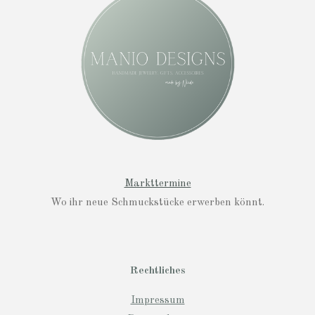
g
r
a
m
Markttermine
Wo ihr neue Schmuckstücke erwerben könnt.
Rechtliches
Impressum