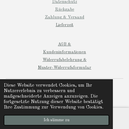
Datenschutz
Rückgabe
Zahlung & Versand
Lieferzeit
AGB &
Kundeninformationen
Widerrufsbelehrung &
Muster-Widerrufsformular
© 2024 Manio Designs
Diese Website verwendet Cookies, um Ihr
Nutzererlebnis zu verbessern und
Mit Unterstützung von
Webador
maßgeschneiderte Anzeigen anzuzeigen. Die
fortgesetzte Nutzung dieser Website bestätigt
Ihre Zustimmung zur Verwendung von Cookies.
Ich stimme zu
E-Mail
Instagram