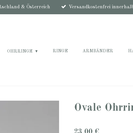
schland & Österreich
Versandkostenfrei innerhal
RINGE
ARMBÄNDER
H
OHRRINGE
Ovale Ohrr
23,00 €