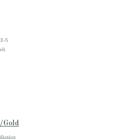
 3-5
eit
/Gold
dkosten