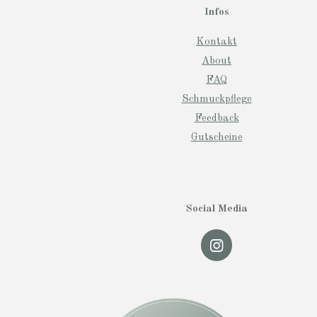
Infos
Kontakt
About
FAQ
Schmuckpflege
Feedback
Gutscheine
Social Media
I
n
s
t
a