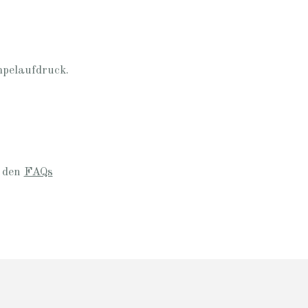
mpelaufdruck.
n den
FAQs