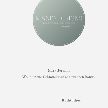
g
r
a
m
Markttermine
Wo ihr neue Schmuckstücke erwerben könnt.
Rechtliches