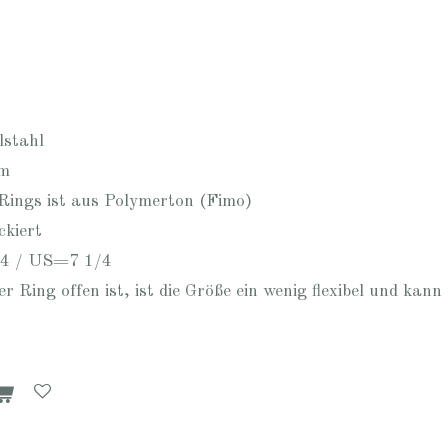
lstahl
cm
 Rings ist aus Polymerton (Fimo)
ckiert
54 / US=7 1/4
r Ring offen ist, ist die Größe ein wenig flexibel und ka