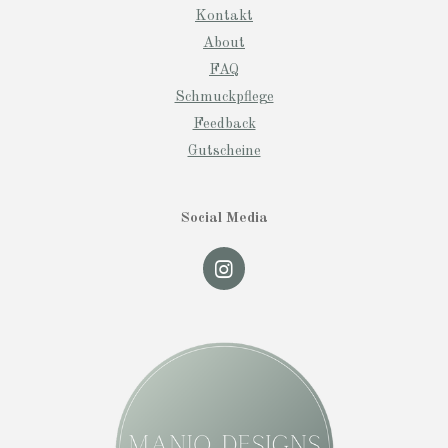
Kontakt
About
FAQ
Schmuckpflege
Feedback
Gutscheine
Social Media
I
n
s
t
a
g
r
a
m