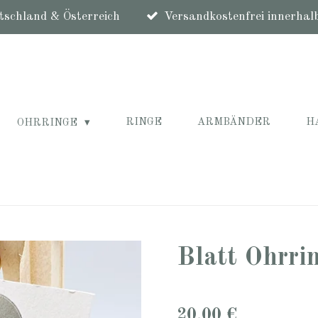
schland & Österreich
Versandkostenfrei innerhal
RINGE
ARMBÄNDER
H
OHRRINGE
Blatt Ohrri
20,00 €