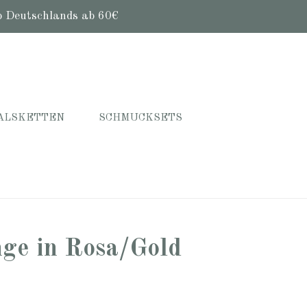
b Deutschlands ab 60€
ALSKETTEN
SCHMUCKSETS
nge in Rosa/Gold