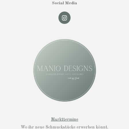
Social Media
I
n
s
t
a
g
r
a
m
Markttermine
Wo ihr neue Schmuckstücke erwerben könnt.