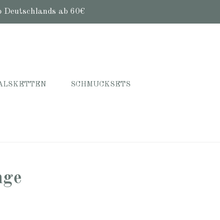
b Deutschlands ab 60€
ALSKETTEN
SCHMUCKSETS
nge