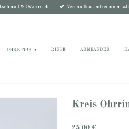
schland & Österreich
Versandkostenfrei innerhal
RINGE
ARMBÄNDER
H
OHRRINGE
Kreis Ohrri
25,00 €