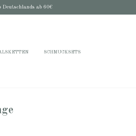
b Deutschlands ab 60€
ALSKETTEN
SCHMUCKSETS
nge