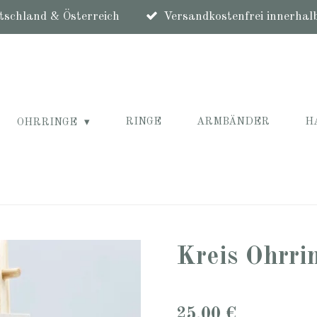
schland & Österreich
Versandkostenfrei innerhal
RINGE
ARMBÄNDER
H
OHRRINGE
Kreis Ohrri
25,00 €