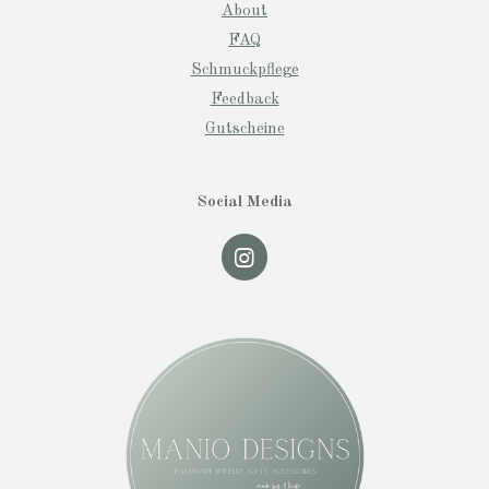
About
FAQ
Schmuckpflege
Feedback
Gutscheine
Social Media
I
n
s
t
a
g
r
a
m