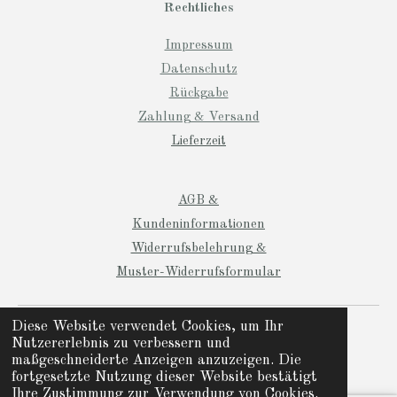
Rechtliches
Impressum
Datenschutz
Rückgabe
Zahlung & Versand
Lieferzeit
AGB &
Kundeninformationen
Widerrufsbelehrung &
Muster-Widerrufsformular
© 2024 Manio Designs
Diese Website verwendet Cookies, um Ihr
Nutzererlebnis zu verbessern und
Mit Unterstützung von
Webador
maßgeschneiderte Anzeigen anzuzeigen. Die
fortgesetzte Nutzung dieser Website bestätigt
Ihre Zustimmung zur Verwendung von Cookies.