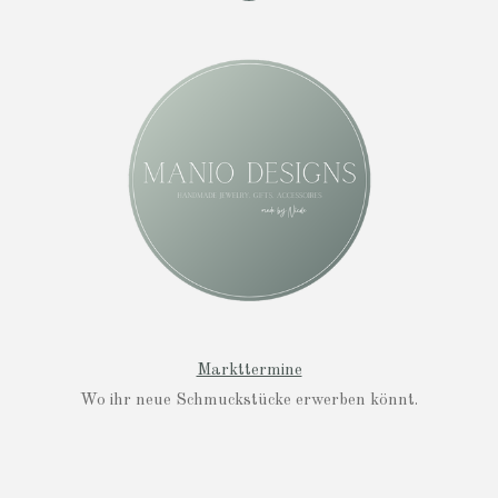
n
s
t
a
g
r
a
m
Markttermine
Wo ihr neue Schmuckstücke erwerben könnt.