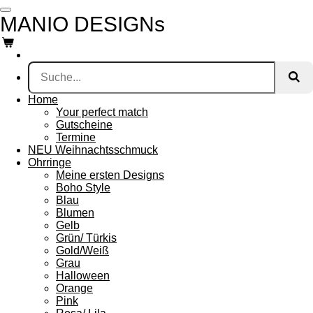
Zum
MANIO DESIGNs
Hauptinhalt
springen
Home
Your perfect match
Gutscheine
Termine
NEU Weihnachtsschmuck
Ohrringe
Meine ersten Designs
Boho Style
Blau
Blumen
Gelb
Grün/ Türkis
Gold/Weiß
Grau
Halloween
Orange
Pink