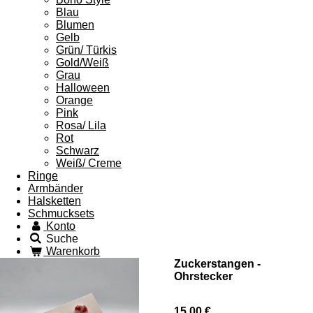
Blau
Blumen
Gelb
Grün/ Türkis
Gold/Weiß
Grau
Halloween
Orange
Pink
Rosa/ Lila
Rot
Schwarz
Weiß/ Creme
Ringe
Armbänder
Halsketten
Schmucksets
Konto
Suche
Warenkorb
Zuckerstangen -
Ohrstecker
15,00 €