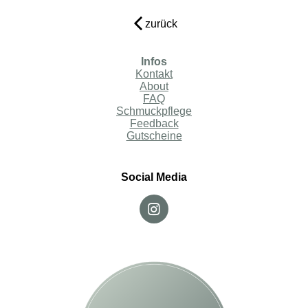
zurück
Infos
Kontakt
About
FAQ
Schmuckpflege
Feedback
Gutscheine
Social Media
I
n
s
t
a
g
r
a