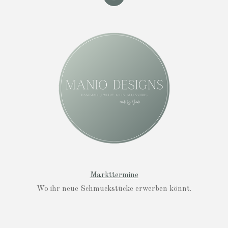
n
s
t
a
g
r
a
m
Markttermine
Wo ihr neue Schmuckstücke erwerben könnt.