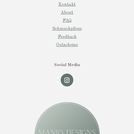
Kontakt
About
FAQ
Schmuckpflege
Feedback
Gutscheine
Social Media
I
n
s
t
a
g
r
a
m