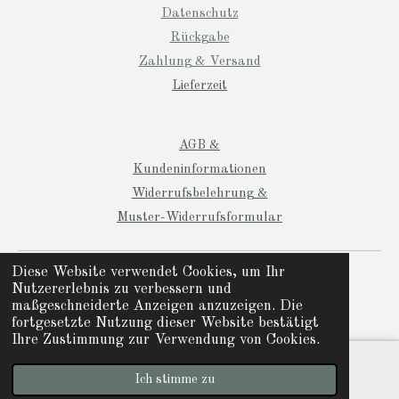
Datenschutz
Rückgabe
Zahlung & Versand
Lieferzeit
AGB &
Kundeninformationen
Widerrufsbelehrung &
Muster-Widerrufsformular
© 2024 Manio Designs
Diese Website verwendet Cookies, um Ihr
Nutzererlebnis zu verbessern und
Mit Unterstützung von
Webador
maßgeschneiderte Anzeigen anzuzeigen. Die
fortgesetzte Nutzung dieser Website bestätigt
Ihre Zustimmung zur Verwendung von Cookies.
Ich stimme zu
E-Mail
Instagram