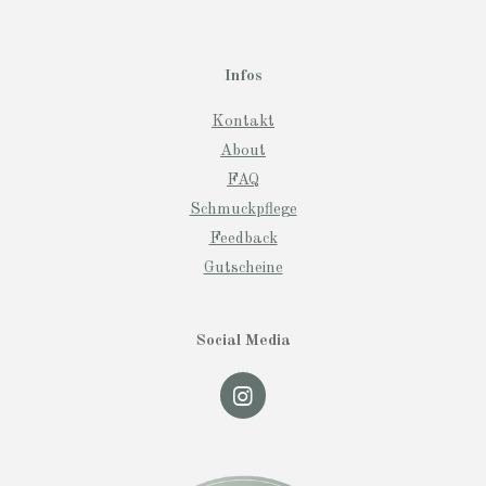
Infos
Kontakt
About
FAQ
Schmuckpflege
Feedback
Gutscheine
Social Media
I
n
s
t