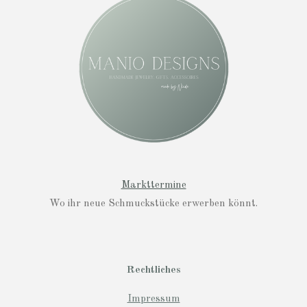
a
g
r
a
m
Markttermine
Wo ihr neue Schmuckstücke erwerben könnt.
Rechtliches
Impressum