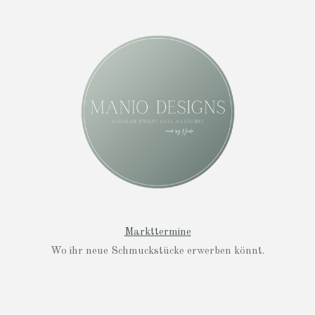
n
s
t
a
g
r
a
m
Markttermine
Wo ihr neue Schmuckstücke erwerben könnt.