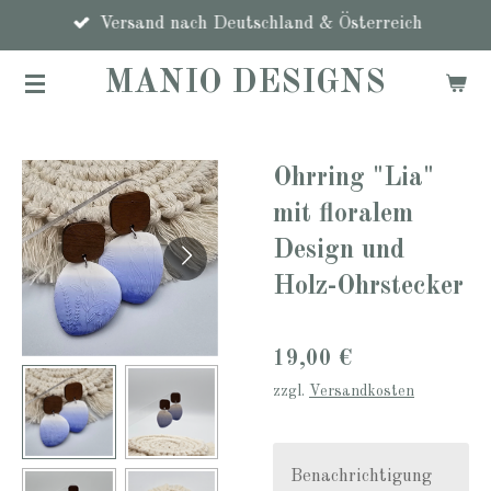
Zum
Versand nach Deutschland & Österreich
Hauptinhalt
MANIO DESIGNS
springen
Ohrring "Lia"
mit floralem
Design und
Holz-Ohrstecker
19,00 €
zzgl.
Versandkosten
Benachrichtigung