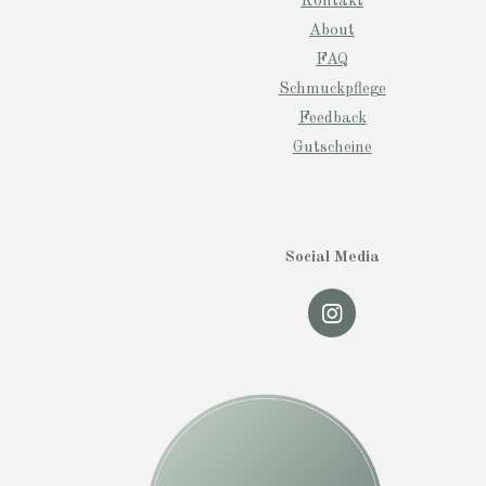
Kontakt
About
FAQ
Schmuckpflege
Feedback
Gutscheine
Social Media
I
n
s
t
a
g
r
a