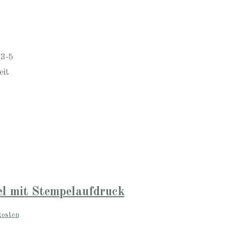
 3-5
eit
l mit Stempelaufdruck
kosten