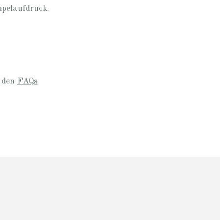
mpelaufdruck.
n den
FAQs