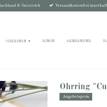
schland & Österreich
Versandkostenfrei innerhal
RINGE
ARMBÄNDER
H
OHRRINGE
Ohrring "Cu
Angebotspreis